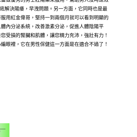
徹底解決陽痿，早洩問題。另一方面，它同時也是最
持服用
紅金偉哥
，堅持一到兩個月就可以看到明顯的
人體內分泌系統，改善激素分泌，促進人體陰陽平
養您受損的腎臟和肌體，讓您精力充沛，強壯有力！
小編眼裡，它在男性保健這一方面是在適合不過了！
治癒性功
礙！