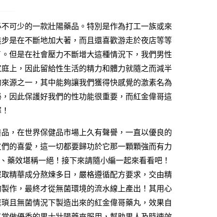
必不可少的一款壯陽藥品。特別是作為打工一族或來
進步是在不斷地加大著，而且還喜歡游走於夜店等等
了。但是在社會壓力不斷增大這種情況下，我們男性
家庭上，因此留給性生活的精力和體力就隨之而減半
的來源之一，其中能夠讓我們獲得快感覺的激素名為
泌，因此保護好我們的性功能很重要，而
紅金偉哥
這
擇！
養品，在世界保健品市場上久有聲譽，一直以優良的
友們的喜愛，這一切都要歸功於它那一顆顆強而有力
藝、藥效堪稱一絕！接下來請隨小編一起來看看吧！
提取精華成分熬煉多日，嚴格遵循配方要求，交由精
的製作，最終才從無菌環境的流水線上產出！其用心
繁瑣且無菌情況下製造出來的
紅金偉哥
藥丸，效果自
以當做優秀的男士壯陽藥來服用，幫助男人及時速效