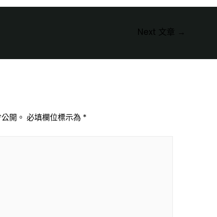
Next 文章
→
會公開。
必填欄位標示為
*