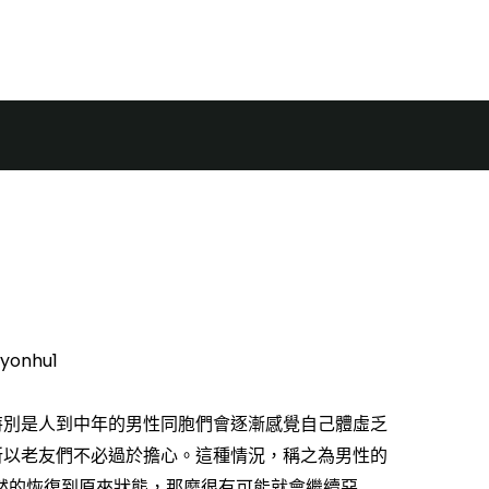
頁
博客
購買
關於
極佳，再也不用害怕男性健
yonhu1
特別是人到中年的男性同胞們會逐漸感覺自己體虛乏
所以老友們不必過於擔心。這種情況，稱之為男性的
然的恢復到原來狀態，那麼很有可能就會繼續惡