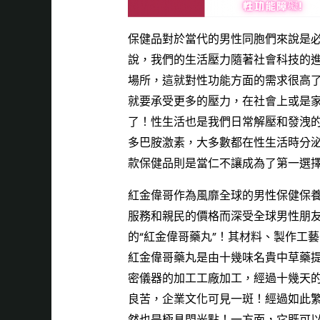
保健品對於當代的男性同胞們來說是
說，我們的生活壓力隨著社會科技的
場所，這就對性功能方面的需求很高
就要承受更多的壓力，在社會上或是
了！性生活也是我們日常解壓和發洩
多巴胺激素，大多數都在性生活時分
款保健品則是當仁不讓成為了第一選
紅金偉哥
作為風靡全球的男性保健保
服務和親民的價格而深受全球男性朋
的“
紅金偉哥
藥丸”！其材料、製作工
紅金偉哥
藥丸是由十幾味名貴中草藥
密儀器的加工工廠加工，經過十幾天
良苦，企業文化可見一斑！經過如此
然也是極具閃光點！一方面，它既可