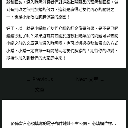
蹤和回訪，深入瞭解消費者們對這款壯陽藥品的理解和回饋，做
到有則改之無則加勉的努力，這就是贏得老友們內心的關鍵之
一，也是小編敢拍胸脯保證的原因！
好了，以上就是小編給老友們介紹的
紅金偉哥效果
，是不是已經
蠢蠢欲動了呢？如果還有其它關於這款壯陽藥品的問題可以查閱
小編之前的文章更加深入瞭解噢，也可以通過投稿和留言的方式
小編，小編一定會第一時間幫助老友們解惑的！期待你的改變，
期待你加入到我們的大家庭中來！
←
Previous
Next 文章
→
文章
Leave a Comment
發佈留言必須填寫的電子郵件地址不會公開。
必填欄位標示