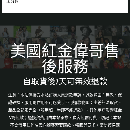
未分類
美國紅金偉哥售
後服務
自取貨後7天可無效退款
注意：本站僅接受本站訂購人員退款申請，退款範圍：無效、保
證破損、服用副作用不可忍受；不可退款範圍：出差無法取貨、
產品全部服完全（服用超一半即不能退款）、其他疾病影響紅金
V哥無效；退換貨費用由本站承擔，顧客無需付費，切記：本站
不會借用任何名義向顧客索要匯款、轉賬等要求，請勿輕易匯