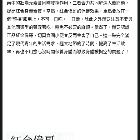
藥中的壯陽元素會同時發揮作用，三者合力共同解決人體問題，
提高綜合身體素質。當然，
紅金偉哥
的保健效果，重點要放在一
個“堅持”服用上，不可一日吃，一日斷，除此之外還要注意不要與
其他同類型的藥混著吃，避免不必要的麻煩。當然了，還要認證
正品
紅金偉哥
，切莫貪圖小便宜反而會害了自己。這一點完全滿
足了現代青年的生活需求，極大地節約了時間，提高了生活效
率，再也不用擔心沒時間保養身體而導致身體被掏空的問題了！
不同年齡階段的
老友們都可以享
受！