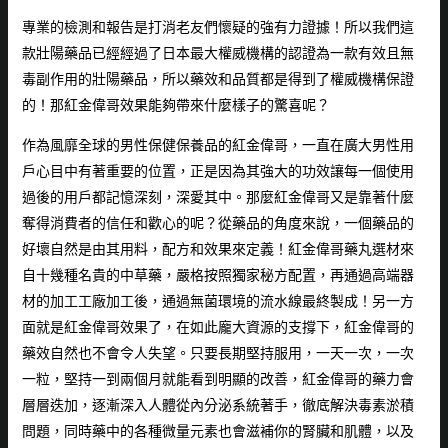
專業的檢測和報告是打消老友們懷疑的強有力證據！所以我們這
款壯陽藥品已經經過了日本最大權威機構的認證為一款有效且無
毒副作用的壯陽藥品，所以藥效和品質都是得到了權威機構保證
的！那
紅金偉哥效果
能夠帶來什麼樣子的驚喜呢？
作為風靡全球的男性保健保養品的
紅金偉哥
，一直在廣大男性用
戶心目中有著重要的位置，正是因為其強大的功效讓每一個使用
過後的用戶都記憶深刻，深愛其中。那麼
紅金偉哥
又是靠著什麼
奪得消費者的信任和歡心的呢？從藥品的角度來說，一個藥品的
好壞自然是由其用料，配方和效果來定義！
紅金偉哥
藥丸選材來
自十幾種名貴的中草藥，嚴格按照獨家秘方配置，再通過高端器
材的加工工廠加工後，通過無菌環境的流水線最終製成！另一方
面就是
紅金偉哥效果
了，在如此龐大資源的支撐下，
紅金偉哥
的
藥效自然也不會令人失望。只要長期堅持服用，一天一次，一次
一粒，堅持一到兩個月就能看到明顯的改善，
紅金偉哥
的藥力會
層層迭加，逐漸深入人體從內分泌系統著手，徹底解決毒素淤積
問題，同時藥中的各種微量元素也會滋補你的腎臟和肌體，以及