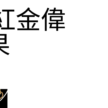
紅金偉
果
值得擁