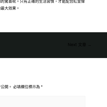
到的驚喜呢。只有正確的生活習慣，才能配合
紅金偉
的最大效果。
Next 文章
→
會公開。
必填欄位標示為
*