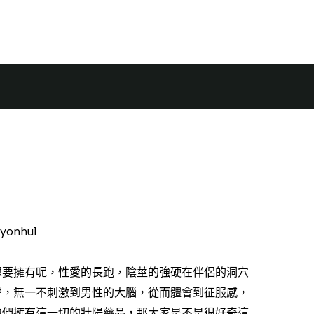
頁
博客
購買
關於
女性夢寐以求的對象，紅金
到！
yonhu1
想要擁有呢，性愛的長跑，陰莖的強硬在伴侶的洞穴
聲，無一不刺激到男性的大腦，從而體會到征服感，
胞們擁有這一切的壯陽藥品，那大家是不是很好奇這