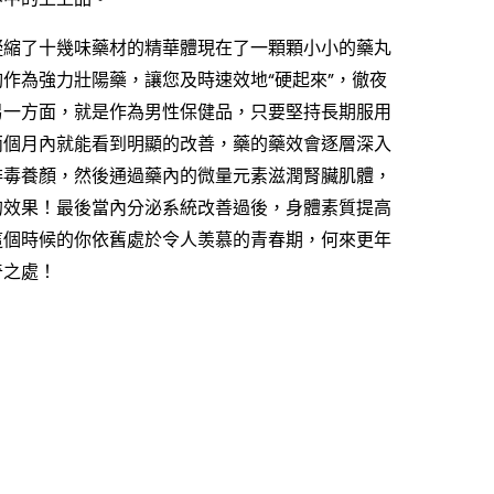
凝縮了十幾味藥材的精華體現在了一顆顆小小的藥丸
作為強力壯陽藥，讓您及時速效地“硬起來”，徹夜
另一方面，就是作為男性保健品，只要堅持長期服用
兩個月內就能看到明顯的改善，藥的藥效會逐層深入
排毒養顏，然後通過藥內的微量元素滋潤腎臟肌體，
的效果！最後當內分泌系統改善過後，身體素質提高
這個時候的你依舊處於令人羡慕的青春期，何來更年
奇之處！
的製作方
就獨特的