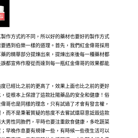
其製作方式的不同，所以好的藥材也要好的製作方式
需要遇到伯樂一樣的道理。首先，我們
紅金偉哥
採用
草藥的精華部分提煉出來，提煉出來後每一種藥材都
失誤都宣佈作廢從而達到每一瓶
紅金偉哥的效果
都能
純度已經比之前的更高了，效果上面也比之前的更好
怠，從根本上保證了這款壯陽藥品的安全和健康！俗
金偉哥
也是同樣的理念，只有試過了才會有發言權，
壞，而不是秉著質疑的態度不去嘗試還惡意詆毀這款
廣大男性同胞們，平時也要注重飲食健康，多吃蔬菜
度；早晚作息要有規律一些，有時候一些夜生活可以