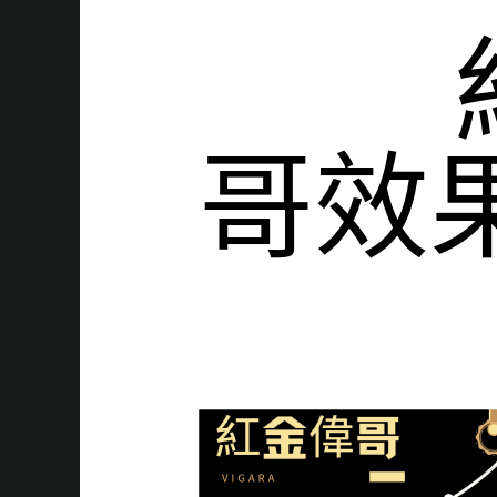
優勢!
哥效
有！