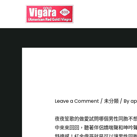
首
荷爾蒙爆棚的你是
偉哥效果幫助你做
Leave a Comment
/
未分類
/ By
ap
夜夜笙歌的做愛試問哪個男性同胞不
中來來回回，聽著伴侶嬌喘聲和呻吟
舒適感！
紅金偉哥
就是可以讓男性同